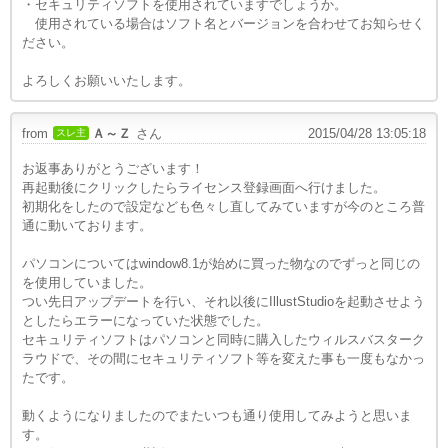
・セキュリティソフトを使用されていますでしょうか。
使用されている場合はソフト名とバージョンを合わせてお知らせく
ださい。
よろしくお願いいたします。
from
Ａ～Ｚ
さん
2015/04/28 13:05:18
スレ主
お返事ありがとうございます！
再起動後にクリックしたらライセンス登録画面へ行けました。
初期化をしたので設定なども色々し直してみていますが今のところ普
通に動いております。
パソコンについてはwindow8.1が始めに買った物なのでずっと同じの
を使用していました。
つい先日アップデートを行い、それ以後にIllustStudioを起動させよう
としたらエラーになっていた状態でした。
セキュリティソフトはパソコンと同時に購入したウィルスバスターク
ラウドで、その間にセキュリティソフト等を変えた事も一度もなかっ
たです。
動くようになりましたのでまたいつも通り使用してみようと思いま
す。