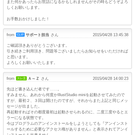
また何かあったらお世話になるかもしれませんがその時もどうぞよろ
しくお願いします。
お手数おかけしました！
from
サポート担当
さん
2015/04/28 13:45:38
CLIP
ご確認頂きありがとうございます。
引き続きご利用頂き、問題等ございましたらお知らせをいただければ
と思います。
よろしくお願いいたします。
from
Ａ～Ｚ
さん
2015/04/28 14:00:23
スレ主
先ほど書き込んだ者です……。
すみません、あれから何度かIllustStudio miniを起動させてみたので
すが、最初２、３回は開けたのですが、それからまた上記と同じメッ
セージが出ました。
再起動すればその都度最初は起動させられるのに、二度三度やるとエ
ラーになる状態です。
今はプログラムのアンインストールをしようとしても『アンインスト
ールするために必要なアクセス権がありません』と表示されてアンイ
ンストールも出来ません。