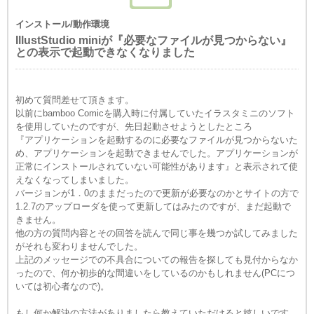
インストール/動作環境
IllustStudio miniが『必要なファイルが見つからない』
との表示で起動できなくなりました
初めて質問差せて頂きます。
以前にbamboo Comicを購入時に付属していたイラスタミニのソフト
を使用していたのですが、先日起動させようとしたところ
『アプリケーションを起動するのに必要なファイルが見つからないた
め、アプリケーションを起動できませんでした。アプリケーションが
正常にインストールされていない可能性があります』と表示されて使
えなくなってしまいました。
バージョンが1．0のままだったので更新が必要なのかとサイトの方で
1.2.7のアップローダを使って更新してはみたのですが、まだ起動で
きません。
他の方の質問内容とその回答を読んで同じ事を幾つか試してみました
がそれも変わりませんでした。
上記のメッセージでの不具合についての報告を探しても見付からなか
ったので、何か初歩的な間違いをしているのかもしれません(PCにつ
いては初心者なので)。
もし何か解決の方法がありましたら教えていただけると嬉しいです。