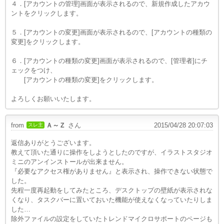
４．[アカウントの管理]画面が表示されるので、新規作成したアカウ
ントをクリックします。
５．[アカウントの変更]画面が表示されるので、[アカウントの種類の
変更]をクリックします。
６．[アカウントの種類の変更]画面が表示されるので、[管理者]にチ
ェックをつけ、
[アカウントの種類の変更]をクリックします。
よろしくお願いいたします。
from
Ａ～Ｚ
さん
2015/04/28 20:07:03
スレ主
返信ありがとうございます。
教えて頂いた通りに操作をしようとしたのですが、イラストスタジオ
ミニのアンインストールが出来ません。
『必要なアクセス権がありません』と表示され、操作できない状態で
した。
先程一度再起動をしてみたところ、デスクトップの壁紙が表示されな
くなり、タスクバーに置いておいた機能が使えなくなっていたりしま
した…
除外ファイルの設定をしていたトレンドマイクロサポートのページも