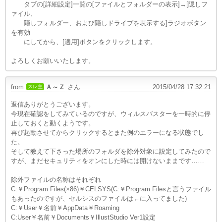
タブの[詳細設定]一覧の[ファイルとフォルダーの表示]→[隠しフ
ァイル、
隠しフォルダー、および隠しドライブを表示する]ラジオボタン
を有効
にしてから、[適用]ボタンをクリックします。
よろしくお願いいたします。
from
Ａ～Ｚ
さん
2015/04/28 17:32:21
スレ主
返信ありがとうございます。
今現在確認をしてみているのですが、ウィルスバスターを一時的に停
止しておくと動くようです。
再び起動させてからクリックするとまた例のエラーになる状態でし
た。
そして教えて下さった場所のフォルダを除外対象に設定してみたので
すが、まだセキュリティをオンにした時には開けないままです……
除外ファイルの名称はそれぞれ
C:￥Program Files(×86)￥CELSYS(C:￥Program Filesと言うファイル
もあったのですが、セルシスのファイルは←に入ってました)
C:￥User￥名前￥AppData￥Roaming
C:User￥名前￥Documents￥IllustStudio Ver1設定