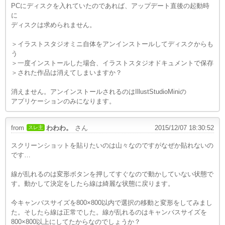
PCにディスクを入れていたのであれば、アップデート直後の起動時
に
ディスクは求められません。
＞イラストスタジオミニ自体をアンインストールしてディスクからも
う
＞一度インストールした場合、イラストスタジオドキュメントで保存
＞された作品は消えてしまいますか？
消えません。アンインストールされるのはIllustStudioMiniの
アプリケーションのみになります。
from
わわわ。
さん
2015/12/07 18:30:52
スレ主
スクリーンショットを貼りたいのは山々なのですがなぜか貼れないの
です…
線が乱れるのは変形ボタンを押してすぐなので動かしていない状態で
す。動かして決定をしたら線は綺麗な状態に戻ります。
今キャンバスサイズを800×800以内で選択の移動と変形をしてみまし
た。そしたら線は正常でした。線が乱れるのはキャンバスサイズを
800×800以上にしてたからなのでしょうか？