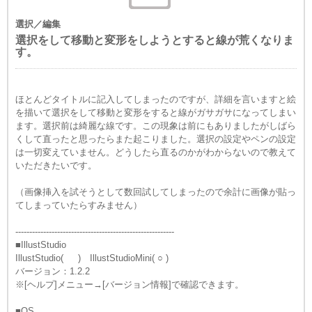
選択／編集
選択をして移動と変形をしようとすると線が荒くなりま
す。
ほとんどタイトルに記入してしまったのですが、詳細を言いますと絵
を描いて選択をして移動と変形をすると線がガサガサになってしまい
ます。選択前は綺麗な線です。この現象は前にもありましたがしばら
くして直ったと思ったらまた起こりました。選択の設定やペンの設定
は一切変えていません。どうしたら直るのかがわからないので教えて
いただきたいです。
（画像挿入を試そうとして数回試してしまったので余計に画像が貼っ
てしまっていたらすみません）
---------------------------------------------------------
■IllustStudio
IllustStudio( ) IllustStudioMini( ○ )
バージョン：1.2.2
※[ヘルプ]メニュー→[バージョン情報]で確認できます。
■OS