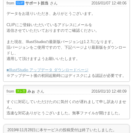
from
サポート担当
さん
2016/01/07 12:48:06
CLIP
データをお送りいただき、ありがとうございます。
CLIPにご登録いただいているアドレスにメールを
送信させていただいておりますのでご確認ください。
また現在、IllustStudioの最新版バージョンは1.2.7になります。
旧バージョンをご使用ですので、下記ページより最新版をダウンロー
ドし、
適用して頂けますようお願いいたします。
■IllustStudio アップデータ ダウンロードページ
※アップデート後の初回起動時にはディスクによる認証が必要です。
from
みぉ
さん
2016/01/10 12:48:09
スレ主
すぐに対応していただけたのに気付くのが遅れまして申し訳ありませ
ん。
迅速な対応ありがとうございました。無事ファイルが開けました。
2019年11月28日に本サービスの投稿受付は終了いたしました。