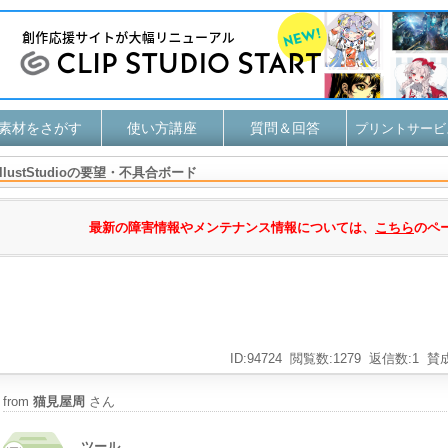
素材をさがす
使い方講座
質問＆回答
プリントサービ
IllustStudioの要望・不具合ボード
最新の障害情報やメンテナンス情報については、
こちら
のペ
ID:94724
閲覧数:1279
返信数:1
賛成
from
猫見屋周
さん
ツール