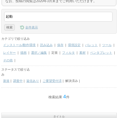
なお、投稿の閲覧は2020年3月末までご利用いただけます。
全件表示
カテゴリで絞り込み
インストール/動作環境
|
読み込み
|
保存
|
環境設定
|
パレット
|
ツール
|
レイヤー
|
描画
|
選択／編集
|
定規
|
フィルタ
|
素材
|
ペンタブレット
|
その他
|
ステータスで絞り込
み
新規
|
調査中
|
返信あり
|
ご要望受付済
|
解決済み
|
4
検索結果
件
タイトル