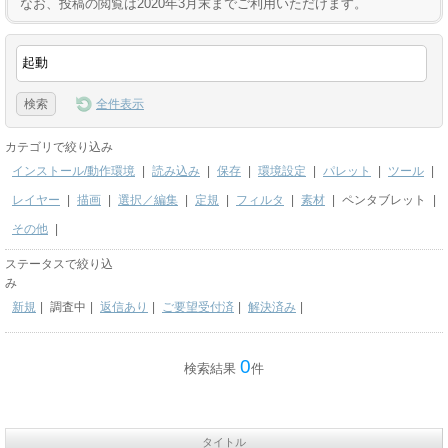
なお、投稿の閲覧は2020年3月末までご利用いただけます。
全件表示
カテゴリで絞り込み
インストール/動作環境
|
読み込み
|
保存
|
環境設定
|
パレット
|
ツール
|
レイヤー
|
描画
|
選択／編集
|
定規
|
フィルタ
|
素材
|
ペンタブレット
|
その他
|
ステータスで絞り込
み
新規
|
調査中
|
返信あり
|
ご要望受付済
|
解決済み
|
0
検索結果
件
タイトル