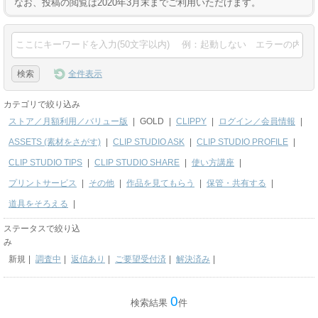
なお、投稿の閲覧は2020年3月末までご利用いただけます。
全件表示
カテゴリで絞り込み
ストア／月額利用／バリュー版
|
GOLD
|
CLIPPY
|
ログイン／会員情報
|
ASSETS (素材をさがす)
|
CLIP STUDIO ASK
|
CLIP STUDIO PROFILE
|
CLIP STUDIO TIPS
|
CLIP STUDIO SHARE
|
使い方講座
|
プリントサービス
|
その他
|
作品を見てもらう
|
保管・共有する
|
道具をそろえる
|
ステータスで絞り込
み
新規
|
調査中
|
返信あり
|
ご要望受付済
|
解決済み
|
0
検索結果
件