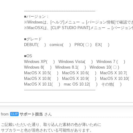
------------------------------------------------------------
■バージョン：
※Windowsは、[ヘルプ]メニュー → [バージョン情報]で確認
※MacOSXは、[CLIP STUDIO PAINT]メニュー → [バー
■グレード
DEBUT( ) comico( ) PRO( 〇 ) EX( )
■OS
Windows XP( ) Windows Vista( ) Windows 7 ( )
Windows 8( ) Windows 8.1( ) Windows 10( 〇 )
MacOS X 10.5( ) MacOS X 10.6( ) MacOS X 10.7( 
MacOS X 10.8( ) MacOS X 10.9( ) MacOS X 10.10(
MacOS X 10.11( ) mac OS 10.12( ) その他( )
------------------------------------------------------------
from
サポート担当
さん
CLIP
ご記載いただいた通り、取り込んだ素材の色が薄いために
サブカラーと色が混色されている可能性があります。