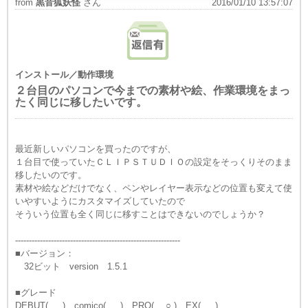
from
黒音狐妖怪
さん
2016/01/10 13:57:07
インストール／動作環境
２台目のパソコンで今までの素材や絵、作業環境をまっ
たく同じに移したいです。
最近新しいパソコンを買ったのですが、
１台目で使っていたＣＬＩＰＳＴＵＤＩＯの設定をそっくりそのまま
移したいのです。
素材や絵などだけでなく、ペンやレイヤー表示などの位置も変えて使
いやすいようにカスタマイズしていたので
そういう位置も全く同じに移すことはできないのでしょうか？
------------------------------------------------------------
■バージョン：
32ビット version 1.5.1
■グレード
DEBUT( ) comico( ) PRO( ○ ) EX( )