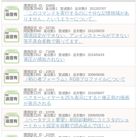
環境設定
ID：32809
閲覧数26483 返信数1 賛成数0 反対数0 2012/07/07
「このコマンドを実行するのに十分な記憶領域があ
りません」というエラーについて。
環境設定
ID：33736
閲覧数8380 返信数1 賛成数0 反対数0 2012/08/29
環境設定ができない、アンインストールができない
等不具合多数で困ってます。
環境設定
ID：71698
閲覧数1912 返信数3 賛成数0 反対数0 2014/04/24
筆圧が感知されない
環境設定
ID：10813
閲覧数1455 返信数1 賛成数1 反対数0 2009/06/06
（初心者フォーラム）RGBプロファイルについて
環境設定
ID：11931
閲覧数1225 返信数1 賛成数0 反対数0 2010/08/07
ベクターレイヤーを25％表示にすると修正前の描画
が表示される
環境設定
ID：10705
閲覧数1225 返信数2 賛成数0 反対数0 2009/05/08
（ベータテスト要望）初回起動時にコミスタのショ
ートカット設定を自動で読み込んでほしい
環境設定
ID：11599