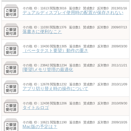
その他
ID：11613
閲覧数3016 返信数2 賛成数2 反対数0 2013/01/16
デュアルディスプレイ使用時の配置が保存されない
その他
ID：11030
閲覧数1376 返信数1 賛成数0 反対数0 2009/07/13
落書きに便利なこと
その他
ID：10430
閲覧数1305 返信数6 賛成数0 反対数0 2009/03/30
（ベータテスト要望）動作の重さ
その他
ID：23842
閲覧数1234 返信数1 賛成数2 反対数0 2011/11/21
[要望]メモリ管理の最適化
その他
ID：12678
閲覧数1232 返信数3 賛成数7 反対数0 2010/11/09
アプリ切り替え時の操作について
その他
ID：12438
閲覧数1206 返信数1 賛成数3 反対数0 2010/09/30
タイトルロゴ
その他
ID：10621
閲覧数1190 返信数6 賛成数0 反対数0 2009/10/26
Mac版の予定は？