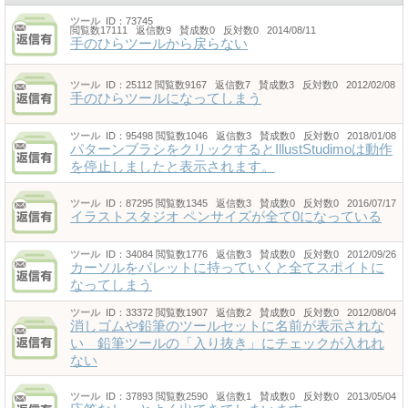
ツール
ID：73745
閲覧数17111 返信数9 賛成数0 反対数0 2014/08/11
手のひらツールから戻らない
ツール
ID：25112
閲覧数9167 返信数7 賛成数3 反対数0 2012/02/08
手のひらツールになってしまう
ツール
ID：95498
閲覧数1046 返信数3 賛成数0 反対数0 2018/01/08
パターンブラシをクリックするとIllustStudimoは動作
を停止しましたと表示されます。
ツール
ID：87295
閲覧数1345 返信数3 賛成数0 反対数0 2016/07/17
イラストスタジオ ペンサイズが全て0になっている
ツール
ID：34084
閲覧数1776 返信数3 賛成数0 反対数0 2012/09/26
カーソルをパレットに持っていくと全てスポイトに
なってしまう
ツール
ID：33372
閲覧数1907 返信数2 賛成数0 反対数0 2012/08/04
消しゴムや鉛筆のツールセットに名前が表示されな
い 鉛筆ツールの「入り抜き」にチェックが入れれ
ない
ツール
ID：37893
閲覧数2590 返信数1 賛成数0 反対数0 2013/05/04