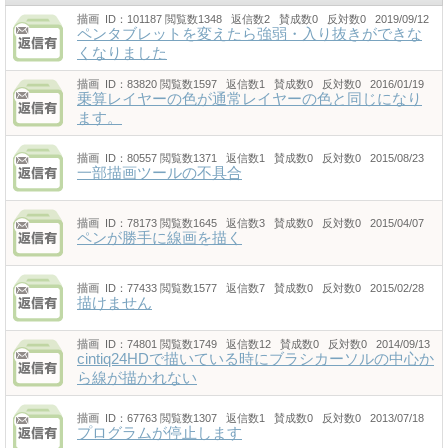
描画
ID：101187
閲覧数1348 返信数2 賛成数0 反対数0 2019/09/12
ペンタブレットを変えたら強弱・入り抜きができな
くなりました
描画
ID：83820
閲覧数1597 返信数1 賛成数0 反対数0 2016/01/19
乗算レイヤーの色が通常レイヤーの色と同じになり
ます。
描画
ID：80557
閲覧数1371 返信数1 賛成数0 反対数0 2015/08/23
一部描画ツールの不具合
描画
ID：78173
閲覧数1645 返信数3 賛成数0 反対数0 2015/04/07
ペンが勝手に線画を描く
描画
ID：77433
閲覧数1577 返信数7 賛成数0 反対数0 2015/02/28
描けません
描画
ID：74801
閲覧数1749 返信数12 賛成数0 反対数0 2014/09/13
cintiq24HDで描いている時にブラシカーソルの中心か
ら線が描かれない
描画
ID：67763
閲覧数1307 返信数1 賛成数0 反対数0 2013/07/18
プログラムが停止します