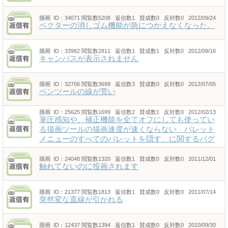
描画
ID：34071
閲覧数5208 返信数1 賛成数0 反対数0 2012/09/24
ベクターの消しゴム機能が急につかえなくなった。
描画
ID：33982
閲覧数2811 返信数1 賛成数1 反対数0 2012/09/16
キャンバスが表示されません
描画
ID：32706
閲覧数3699 返信数3 賛成数0 反対数0 2012/07/05
ペンツールの線が荒い
描画
ID：25625
閲覧数1699 返信数2 賛成数1 反対数0 2012/02/13
筆圧感知や、補正機能を全てオフにしても使ってい
る描画ツールの描画速度が速くならない パレット
メニューのすべてのパレットを隠す、に関するバグ
描画
ID：24048
閲覧数1320 返信数1 賛成数0 反対数0 2011/12/01
触れてないのに投画されます
描画
ID：21377
閲覧数1813 返信数1 賛成数0 反対数0 2011/07/14
突然変な直線が引かれる
描画
ID：12437
閲覧数1394 返信数1 賛成数0 反対数0 2010/09/30