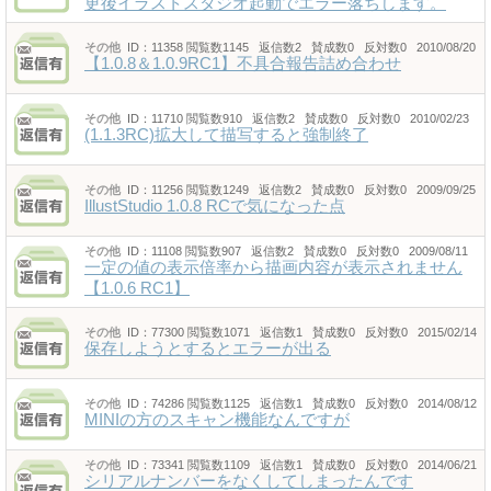
更後イラストスタジオ起動でエラー落ちします。
その他
ID：11358
閲覧数1145 返信数2 賛成数0 反対数0 2010/08/20
【1.0.8＆1.0.9RC1】不具合報告詰め合わせ
その他
ID：11710
閲覧数910 返信数2 賛成数0 反対数0 2010/02/23
(1.1.3RC)拡大して描写すると強制終了
その他
ID：11256
閲覧数1249 返信数2 賛成数0 反対数0 2009/09/25
IllustStudio 1.0.8 RCで気になった点
その他
ID：11108
閲覧数907 返信数2 賛成数0 反対数0 2009/08/11
一定の値の表示倍率から描画内容が表示されません
【1.0.6 RC1】
その他
ID：77300
閲覧数1071 返信数1 賛成数0 反対数0 2015/02/14
保存しようとするとエラーが出る
その他
ID：74286
閲覧数1125 返信数1 賛成数0 反対数0 2014/08/12
MINIの方のスキャン機能なんですが
その他
ID：73341
閲覧数1109 返信数1 賛成数0 反対数0 2014/06/21
シリアルナンバーをなくしてしまったんです