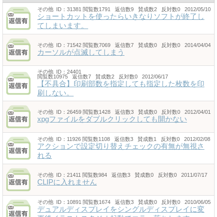
その他
ID：31381
閲覧数1791 返信数9 賛成数2 反対数0 2012/05/10
ショートカットを使ったらいきなりソフトが終了し
てしまいます。
その他
ID：71542
閲覧数7069 返信数7 賛成数0 反対数0 2014/04/04
カーソルが点滅してしまう
その他
ID：24401
閲覧数10975 返信数7 賛成数2 反対数0 2012/06/17
【不具合】印刷部数を指定しても指定した枚数を印
刷しない。
その他
ID：26459
閲覧数1428 返信数3 賛成数0 反対数0 2012/04/01
xpgファイルをダブルクリックしても開かない
その他
ID：11926
閲覧数1108 返信数3 賛成数1 反対数0 2012/02/08
アクションで設定切り替えチェックの有無が無視さ
れる
その他
ID：21411
閲覧数984 返信数3 賛成数0 反対数0 2011/07/17
CLIPに入れません
その他
ID：10891
閲覧数1674 返信数3 賛成数0 反対数0 2010/06/05
デュアルディスプレイをシングルディスプレイに変