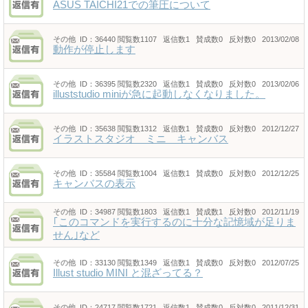
ASUS TAICHI21での筆圧について
その他
ID：36440
閲覧数1107 返信数1 賛成数0 反対数0 2013/02/08
動作が停止します
その他
ID：36395
閲覧数2320 返信数1 賛成数0 反対数0 2013/02/06
illuststudio miniが急に起動しなくなりました。
その他
ID：35638
閲覧数1312 返信数1 賛成数0 反対数0 2012/12/27
イラストスタジオ ミニ キャンバス
その他
ID：35584
閲覧数1004 返信数1 賛成数0 反対数0 2012/12/25
キャンバスの表示
その他
ID：34987
閲覧数1803 返信数1 賛成数1 反対数0 2012/11/19
｢このコマンドを実行するのに十分な記憶域が足りま
せん｣など
その他
ID：33130
閲覧数1349 返信数1 賛成数0 反対数0 2012/07/25
Illust studio MINI と混ざってる？
その他
ID：24717
閲覧数1721 返信数1 賛成数0 反対数0 2011/12/31