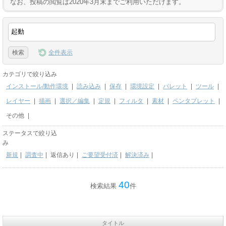
なお、投稿の閲覧は2020年3月末までご利用いただけます。
全件表示
カテゴリで絞り込み
インストール/動作環境
|
読み込み
|
保存
|
環境設定
|
パレット
|
ツール
|
レイヤー
|
描画
|
選択／編集
|
定規
|
フィルタ
|
素材
|
ペンタブレット
|
その他
|
ステータスで絞り込
み
新規
|
調査中
|
返信あり
|
ご要望受付済
|
解決済み
|
40
検索結果
件
タイトル