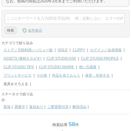
なお、投稿の閲覧は2020年3月末までご利用いただけます。
全件表示
カテゴリで絞り込み
ストア／月額利用／バリュー版
|
GOLD
|
CLIPPY
|
ログイン／会員情報
|
ASSETS (素材をさがす)
|
CLIP STUDIO ASK
|
CLIP STUDIO PROFILE
|
CLIP STUDIO TIPS
|
CLIP STUDIO SHARE
|
使い方講座
|
プリントサービス
|
その他
|
作品を見てもらう
|
保管・共有する
|
道具をそろえる
|
ステータスで絞り込
み
新規
|
調査中
|
返信あり
|
ご要望受付済
|
解決済み
|
58
検索結果
件